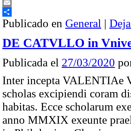
Mastodon
Email
Publicado en
General
|
Deja
Compartir
DE CATVLLO in Vniv
Publicada el
27/03/2020
po
Inter incepta VALENTIAe 
scholas excipiendi coram dis
habitas. Ecce scholarum ex
anno MMXIX exeunte praele