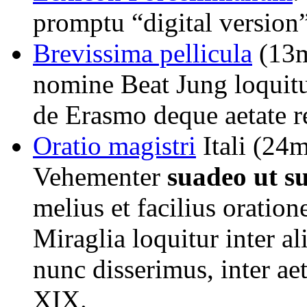
promptu “digital version”
Brevissima pellicula
(13m
nomine Beat Jung loqu
de Erasmo deque aetate r
Oratio magistri
Itali (24
Vehementer
suadeo ut su
melius et facilius oratio
Miraglia loquitur inter al
nunc disserimus, inter a
XIX.