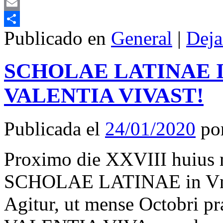
Mastodon
Email
Publicado en
General
|
Deja
Compartir
SCHOLAE LATINAE I
VALENTIA VIVAST!
Publicada el
24/01/2020
po
Proximo die XXVIII huius m
SCHOLAE LATINAE in Vnive
Agitur, ut mense Octobri pr