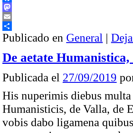
Facebook
Mastodon
Email
Publicado en
General
|
Deja
Compartir
De aetate Humanistica, 
Publicada el
27/09/2019
po
His nuperimis diebus multa 
Humanisticis, de Valla, de 
vobis dabo ligamena quibus