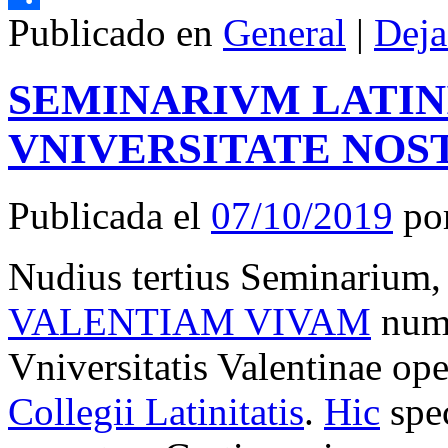
Publicado en
General
|
Deja
Compartir
SEMINARIVM LATINI
VNIVERSITATE NO
Publicada el
07/10/2019
po
Nudius tertius Seminarium,
VALENTIAM VIVAM
nume
Vniversitatis Valentinae ope
Collegii Latinitatis
.
Hic
spec