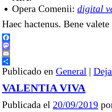
Opera Comenii:
digital v
Haec hactenus. Bene valete
Facebook
Mastodon
Email
Publicado en
General
|
Deja
Compartir
VALENTIA VIVA
Publicada el
20/09/2019
po