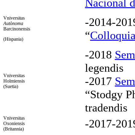
Nacional d
Vniversitas
-2014-201
Autònoma
Barcinonensis
“
Colloquia
(Hispania)
-2018
Sem
legendis
Vniversitas
-2017
Sem
Holmiensis
(Suetia)
“Stodgy Ph
tradendis
Vniversitas
-2017-20
Oxoniensis
(Britannia)