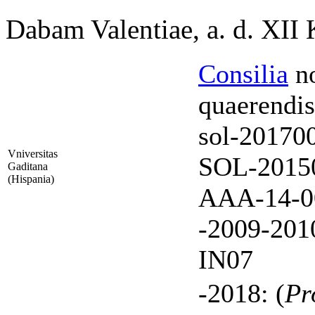
Dabam Valentiae, a. d. XII
Consilia
no
quaerendis
sol-20170
Vniversitas
SOL-20150
Gaditana
(Hispania)
AAA-14-00
-2009-201
IN07
-2018: (
Pr