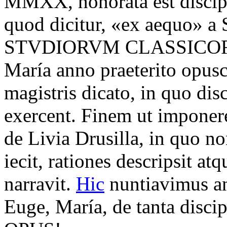
MMXX, honorata est discipu
quod dicitur, «ex aequo
STVDIORVM CLASSICOR
María anno praeterito opusc
magistris dicato, in quo dis
exercent. Finem ut imponere
de Livia Drusilla, in quo n
iecit, rationes descripsit a
narravit.
Hic
nuntiavimus ann
Euge, María, de tanta dis