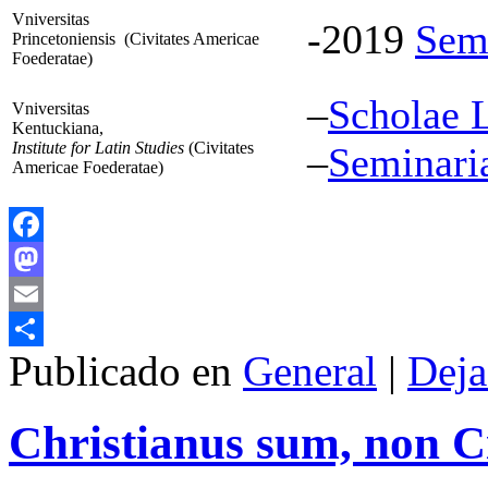
Vniversitas
-2019
Sem
Princetoniensis (Civitates Americae
Foederatae)
–
Scholae 
Vniversitas
Kentuckiana,
Institute for Latin Studies
(Civitates
–
Seminari
Americae Foederatae)
Facebook
Mastodon
Email
Publicado en
General
|
Deja
Compartir
Christianus sum, non Ci