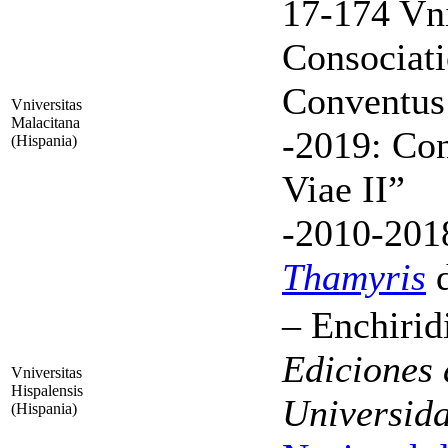
17-174 Vni
Consociati
Conventus
Vniversitas
Malacitana
-2019: Co
(Hispania)
Viae II”
-2010-201
Thamyris
d
– Enchirid
Ediciones 
Vniversitas
Hispalensis
Universida
(Hispania)