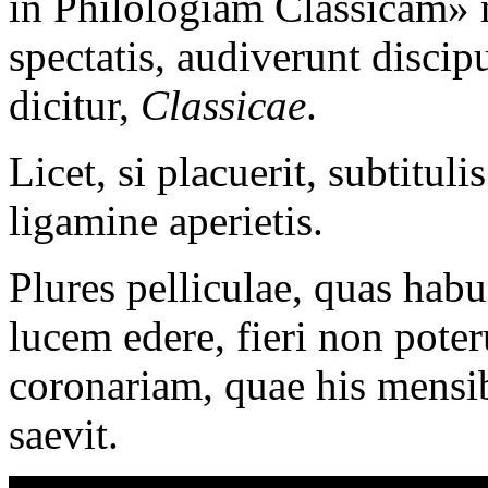
in Philologiam Classicam»
spectatis, audiverunt discip
dicitur,
Classicae
.
Licet, si placuerit, subtituli
ligamine aperietis.
Plures pelliculae, quas hab
lucem edere, fieri non pote
coronariam, quae his mensi
saevit.