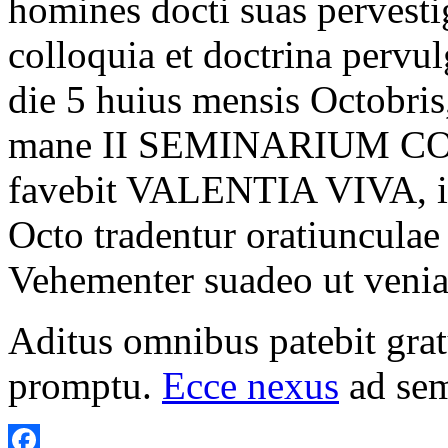
homines docti suas pervestiga
colloquia et doctrina pervu
die 5 huius mensis Octobris,
mane II SEMINARIUM CO
favebit VALENTIA VIVA, in
Octo tradentur oratiunculae
Vehementer suadeo ut veniati
Aditus omnibus patebit grat
promptu.
Ecce nexus
ad sem